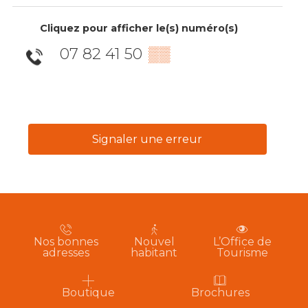
Cliquez pour afficher le(s) numéro(s)
07 82 41 50
▒▒
Signaler une erreur
Nos bonnes
Nouvel
L’Office de
adresses
habitant
Tourisme
Boutique
Brochures