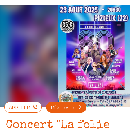
Aller
au
contenu
principal
APPELER
RÉSERVER
Concert "La folie