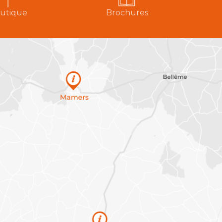
utique
Brochures