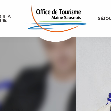
IR, À
SÉJO
IRE