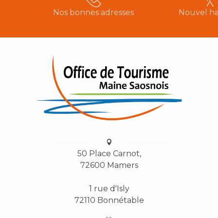
Nos bonnes adresses
Nouvel ha
50 Place Carnot,
72600 Mamers
1 rue d'Isly
72110 Bonnétable