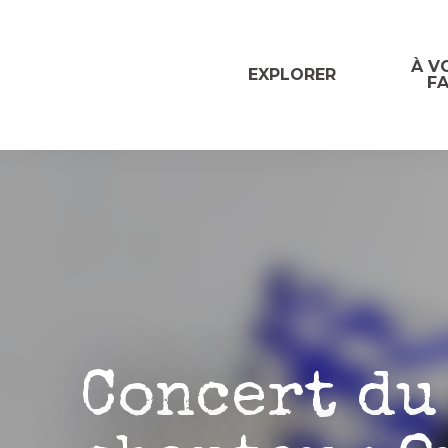
Aller
au
contenu
À VO
EXPLORER
FA
principal
Concert du