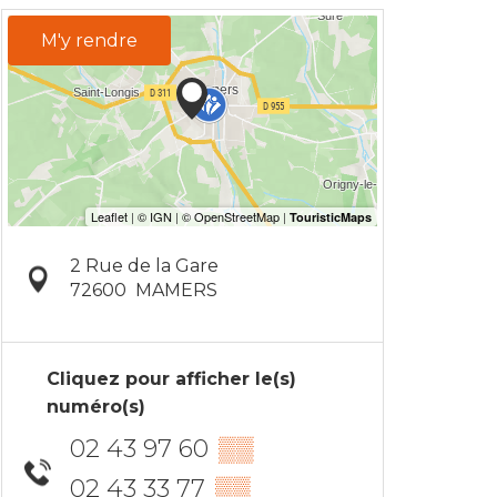
M'y rendre
2 Rue de la Gare
72600
MAMERS
Cliquez pour afficher le(s)
numéro(s)
02 43 97 60
▒▒
02 43 33 77
▒▒