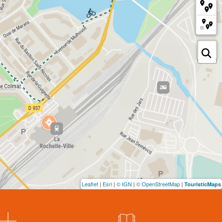
Leaflet
|
Esri
|
© IGN
|
© OpenStreetMap
|
TouristicMaps