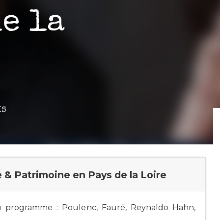
de la
IS
 & Patrimoine en Pays de la Loire
u programme : Poulenc, Fauré, Reynaldo Hahn,