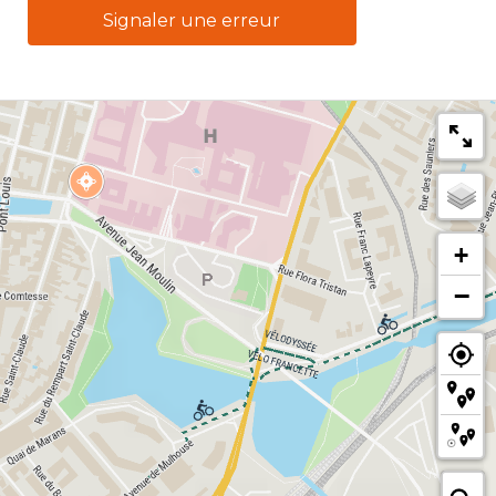
Signaler une erreur
+
−