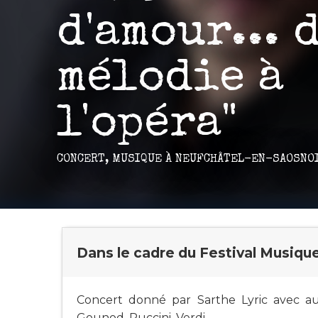
d'amour... 
mélodie à
l'opéra"
CONCERT,
MUSIQUE
À NEUFCHÂTEL-EN-SAOSNO
Dans le cadre du Festival Musique
Concert donné par Sarthe Lyric avec a
Gounod, Puccini, Verdi.