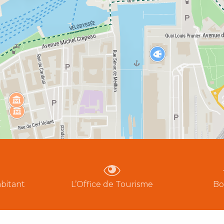
bitant
L’Office de Tourisme
Bo