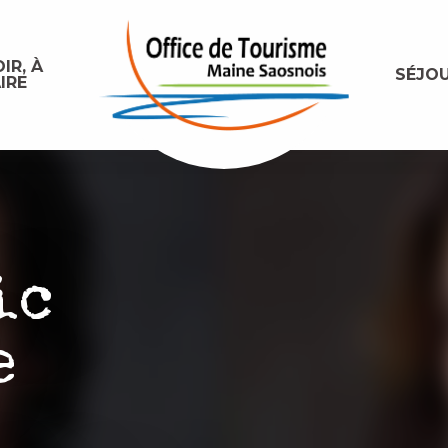
IR, À
SÉJO
IRE
ic
e