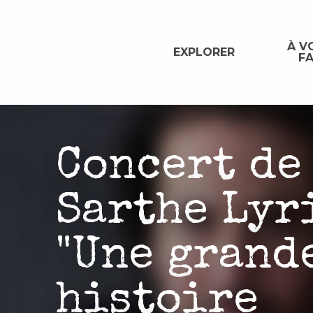
Aller
au
contenu
À VO
EXPLORER
FA
principal
Concert de
Sarthe Lyr
"Une grand
histoire