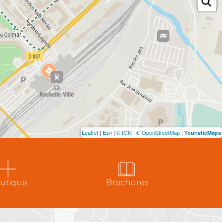
Leaflet
|
Esri
|
© IGN
|
© OpenStreetMap
|
TouristicMaps
utique
Brochures