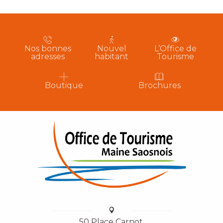
Nos bonnes
Nouvel
L’Office de
adresses
habitant
Tourisme
Boutique
Brochures
50 Place Carnot,