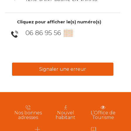
Cliquez pour afficher le(s) numéro(s)
06 86 95 56
▒▒
Signaler une erreur
Nos bonnes
Nouvel
L’Office de
adresses
habitant
Tourisme