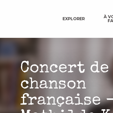
Aller
au
contenu
À VO
EXPLORER
FA
principal
Concert de
chanson
française 