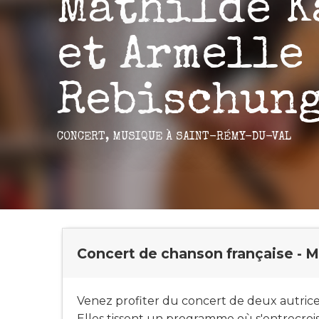
Mathilde K
et Armelle
Rebischun
CONCERT,
MUSIQUE
À SAINT-RÉMY-DU-VAL
Concert de chanson française - M
Venez profiter du concert de deux autrice
Elles tissent un programme où s'entrecrois