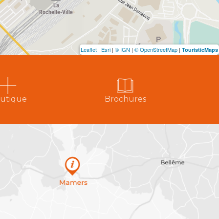
Leaflet
|
Esri
|
© IGN
|
© OpenStreetMap
|
TouristicMaps
utique
Brochures