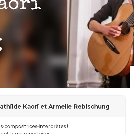
aori
g
athilde Kaori et Armelle Rebischung
s-compositrices-interprètes !
ent leurs répertoires.