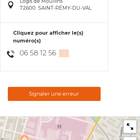
Logis de Moullins
72600
SAINT-RÉMY-DU-VAL
Cliquez pour afficher le(s)
numéro(s)
06 58 12 56
▒▒
Signaler une erreur