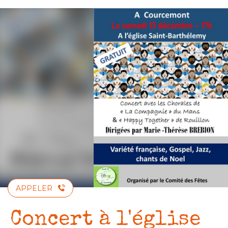
Aller
au
contenu
principal
APPELER
Concert à l'église