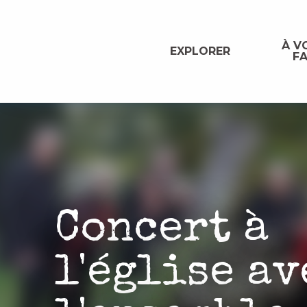
Aller
au
contenu
À VO
EXPLORER
FA
principal
Concert à
l'église av