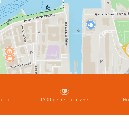
bitant
L’Office de Tourisme
Bo