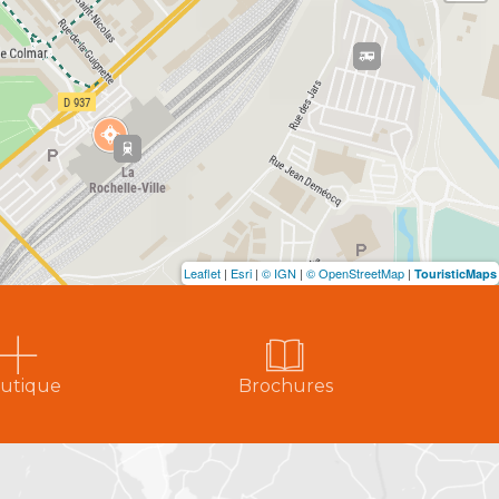
Leaflet
|
Esri
|
© IGN
|
© OpenStreetMap
|
TouristicMaps
utique
Brochures