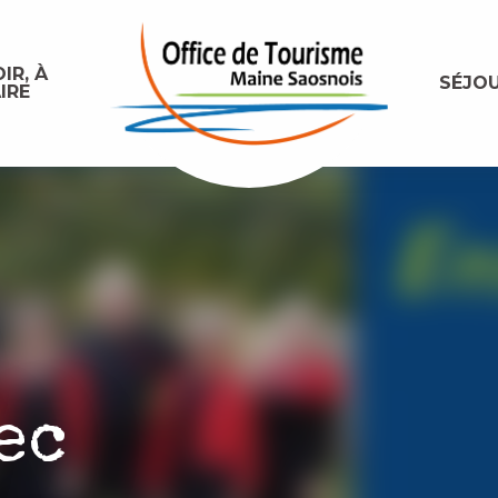
IR, À
SÉJO
IRE
ec