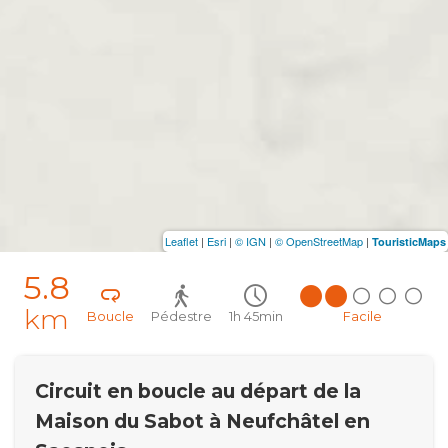
Leaflet
|
Esri
|
© IGN
|
© OpenStreetMap
|
TouristicMaps
5.8
km
Boucle
Pédestre
1h 45min
Facile
Circuit en boucle au départ de la
Maison du Sabot à Neufchâtel en