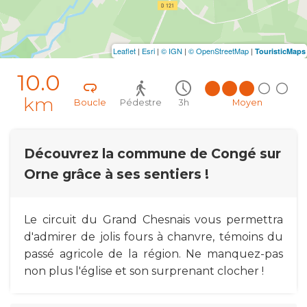
Leaflet
|
Esri
|
© IGN
|
© OpenStreetMap
|
TouristicMaps
10.0
km
Boucle
Pédestre
3h
Moyen
Découvrez la commune de Congé sur
Orne grâce à ses sentiers !
Le circuit du Grand Chesnais vous permettra
d'admirer de jolis fours à chanvre, témoins du
passé agricole de la région. Ne manquez-pas
non plus l'église et son surprenant clocher !