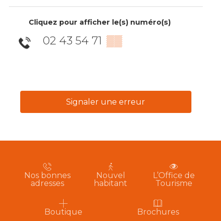
Cliquez pour afficher le(s) numéro(s)
02 43 54 71
▒▒
Signaler une erreur
Nos bonnes
Nouvel
L’Office de
adresses
habitant
Tourisme
Boutique
Brochures