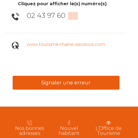
Cliquez pour afficher le(s) numéro(s)
02 43 97 60
▒▒
www.tourisme-maine-saosnois.com
Signaler une erreur
Nos bonnes
Nouvel
L’Office de
adresses
habitant
Tourisme