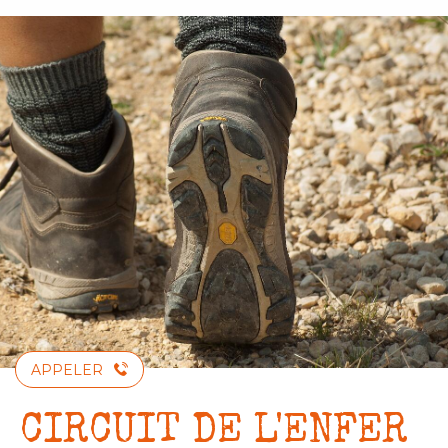
Aller
au
contenu
principal
APPELER
CIRCUIT DE L'ENFER