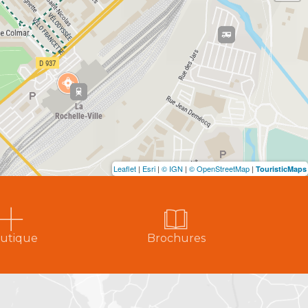
Leaflet
|
Esri
|
© IGN
|
© OpenStreetMap
|
TouristicMaps
utique
Brochures