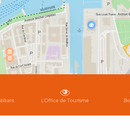
bitant
L’Office de Tourisme
Bo