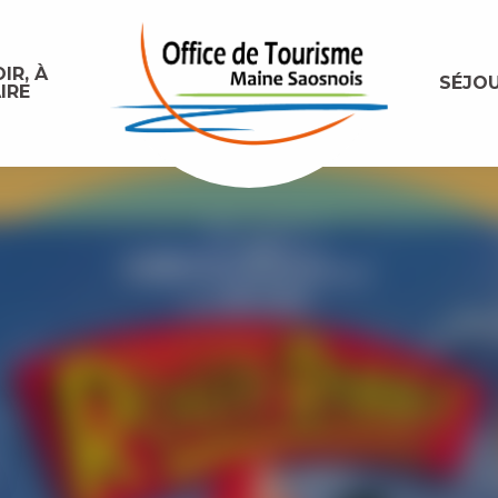
IR, À
SÉJO
IRE