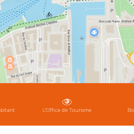
bitant
L’Office de Tourisme
Bo