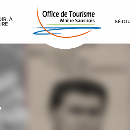
IR, À
SÉJO
IRE
s