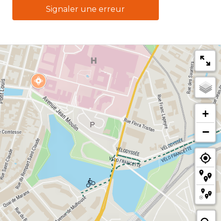
Signaler une erreur
+
−