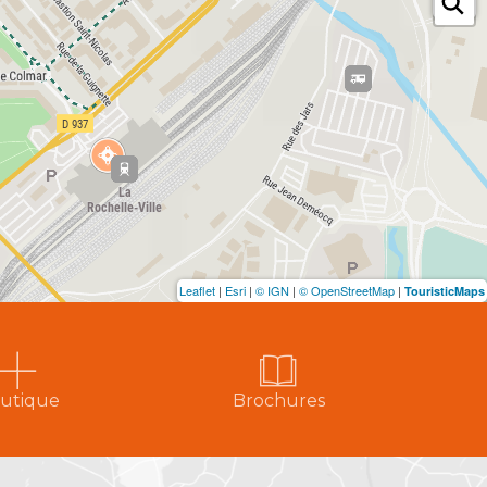
Leaflet
|
Esri
|
© IGN
|
© OpenStreetMap
|
TouristicMaps
utique
Brochures