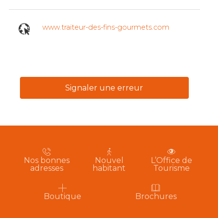
www.traiteur-des-fins-gourmets.com
Signaler une erreur
Nos bonnes
Nouvel
L’Office de
adresses
habitant
Tourisme
Boutique
Brochures