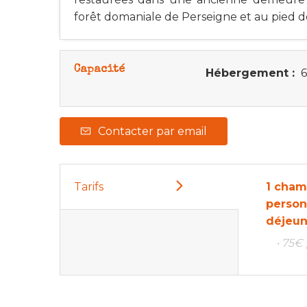
forêt domaniale de Perseigne et au pied de 
Capacité
Hébergement :
6
Contacter par email
Tarifs
1 cham
person
déjeun
• 75€