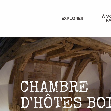
Aller
au
contenu
À VO
EXPLORER
FA
principal
CHAMBRE
D'HÔTES BO