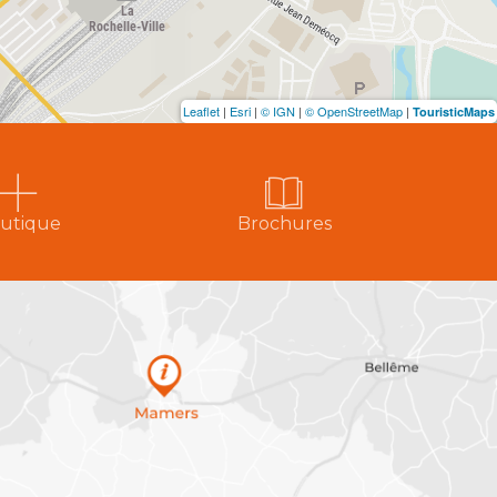
Leaflet
|
Esri
|
© IGN
|
© OpenStreetMap
|
TouristicMaps
utique
Brochures