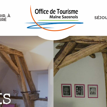
IR, À
SÉJO
IRE
IS