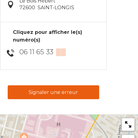
Le Bois Hébert
72600
SAINT-LONGIS
Cliquez pour afficher le(s)
numéro(s)
06 11 65 33
▒▒
Signaler une erreur