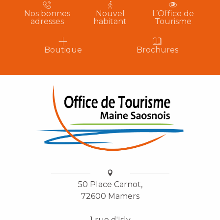
Nos bonnes
Nouvel
L’Office de
adresses
habitant
Tourisme
Boutique
Brochures
50 Place Carnot,
72600 Mamers
1 rue d'Isly