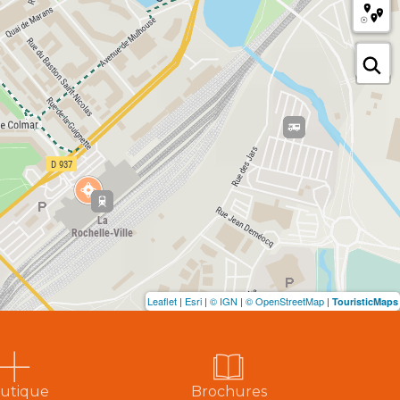
Leaflet
|
Esri
|
© IGN
|
© OpenStreetMap
|
TouristicMaps
utique
Brochures