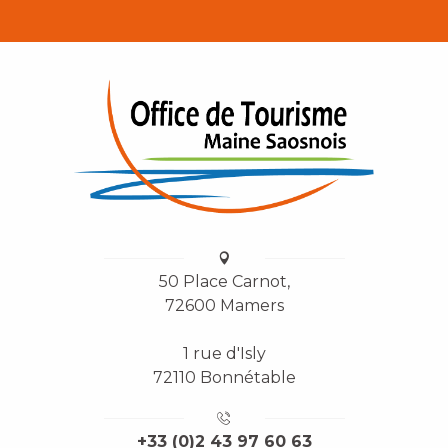
50 Place Carnot,
72600 Mamers
1 rue d'Isly
72110 Bonnétable
+33 (0)2 43 97 60 63