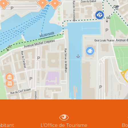
bitant
L’Office de Tourisme
Bo