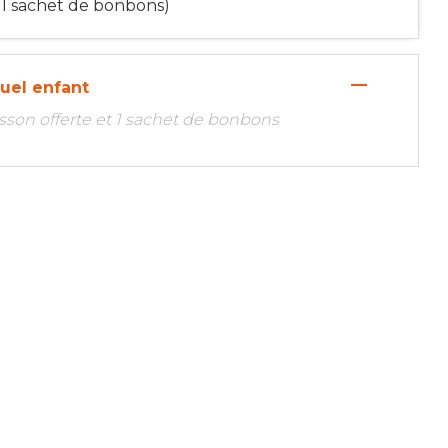
t 1 sachet de bonbons)
—
duel enfant
oisson offerte et 1 sachet de bonbons