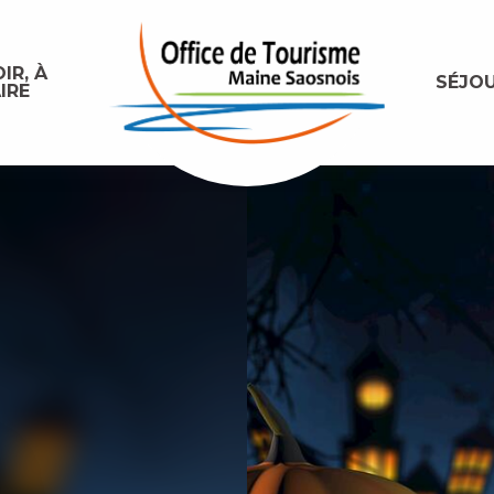
IR, À
SÉJO
IRE