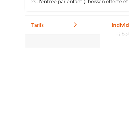
2€ l'entrée par enfant (1 boisson offerte e
Tarifs
Indivi
• 1 b