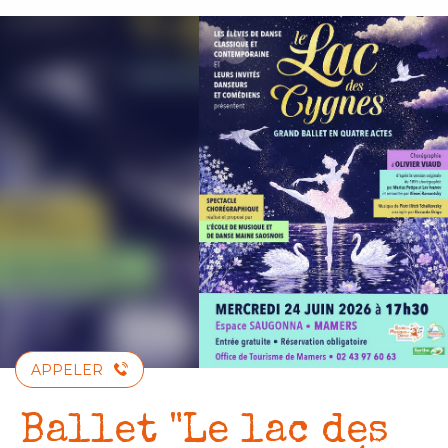
Aller
au
contenu
principal
APPELER
Ballet "Le lac des