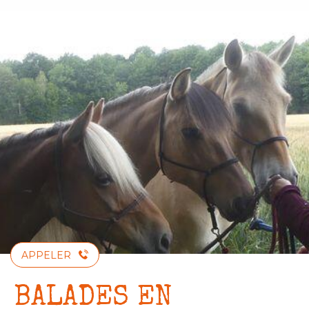
Aller
au
contenu
principal
APPELER
BALADES EN