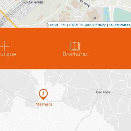
Leaflet
|
Esri
|
© IGN
|
© OpenStreetMap
|
TouristicMaps
utique
Brochures