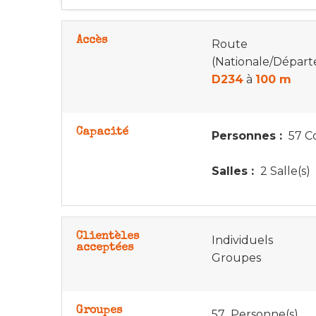
Accès
Route
(Nationale/Dépar
D234
à
100 m
Capacité
Personnes :
57 Co
Salles :
2 Salle(s)
Clientèles
Individuels
acceptées
Groupes
Groupes
57 Personne(s)