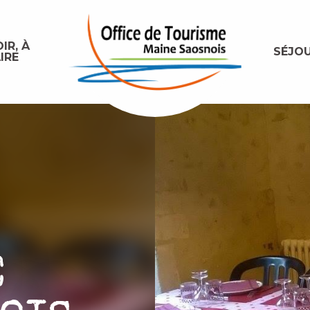
IR, À
SÉJO
IRE
E