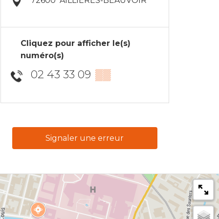
72600
AILLIÈRES-BEAUVOIR
Cliquez pour afficher le(s)
numéro(s)
02 43 33 09
▒▒
Signaler une erreur