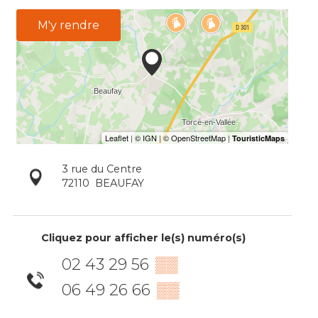
M'y rendre
3 rue du Centre
72110
BEAUFAY
Cliquez pour afficher le(s) numéro(s)
02 43 29 56
▒▒
06 49 26 66
▒▒