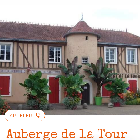
Aller
au
contenu
principal
APPELER
Auberge de la Tour