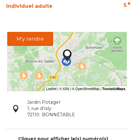
€
5
Individuel adulte
M'y rendre
Jardin Potager
1, rue d'Isly
72110
BONNÉTABLE
Cliquez pour afficher le(s) numéro(s)