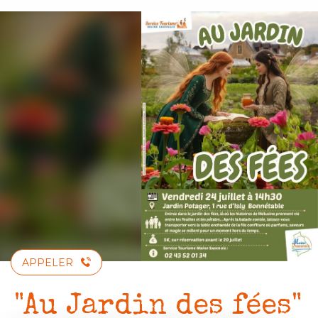
Aller
au
contenu
principal
APPELER
"Au Jardin des fées"