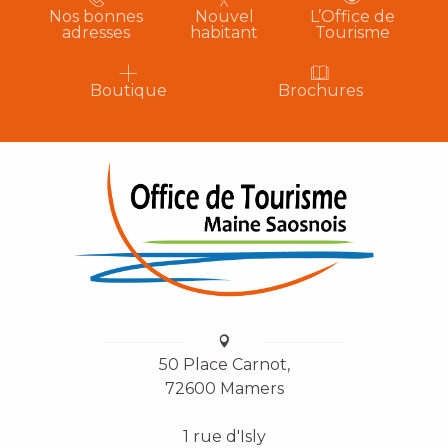
Nos bonnes
Nouvel
L’Office de
adresses
habitant
Tourisme
Boutique
Brochures
50 Place Carnot,
72600 Mamers
1 rue d'Isly