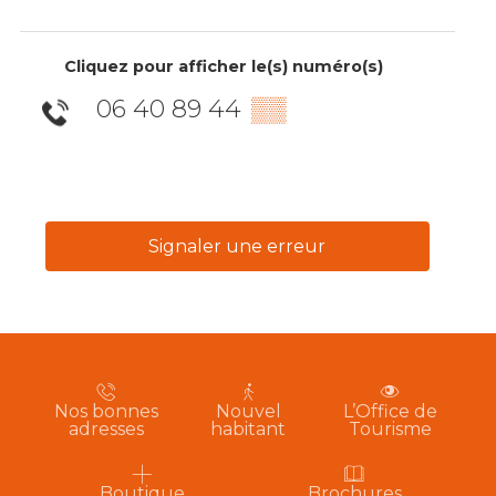
Cliquez pour afficher le(s) numéro(s)
06 40 89 44
▒▒
Signaler une erreur
Nos bonnes
Nouvel
L’Office de
adresses
habitant
Tourisme
Boutique
Brochures