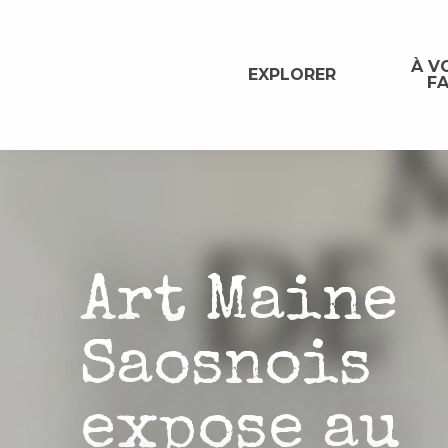
Aller
au
contenu
À VO
EXPLORER
FA
principal
Art Maine
Saosnois
expose au