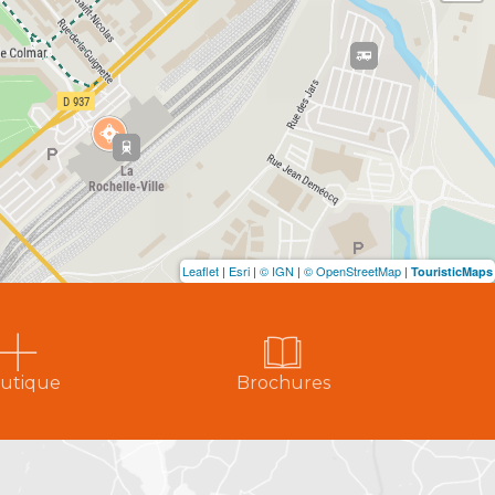
Leaflet
|
Esri
|
© IGN
|
© OpenStreetMap
|
TouristicMaps
utique
Brochures