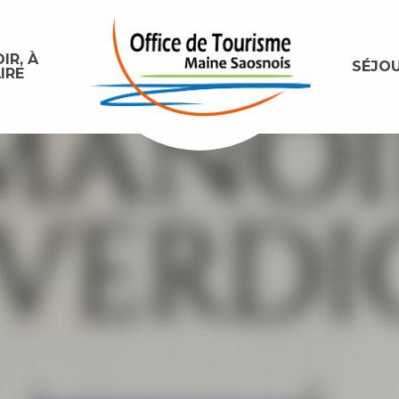
IR, À
SÉJO
IRE