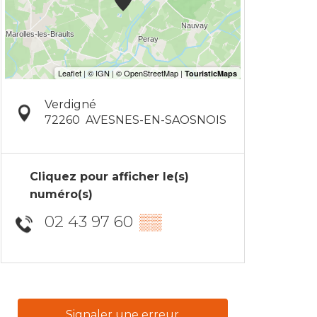
Verdigné
72260
AVESNES-EN-SAOSNOIS
Cliquez pour afficher le(s)
numéro(s)
02 43 97 60
▒▒
Signaler une erreur