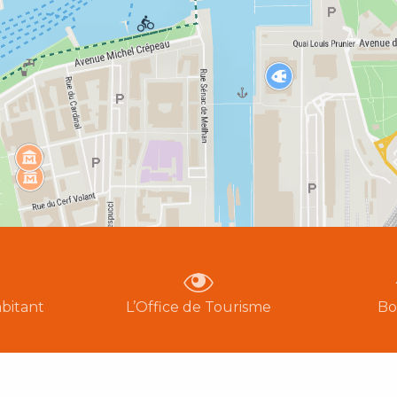
bitant
L’Office de Tourisme
Bo