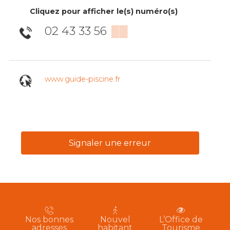
Cliquez pour afficher le(s) numéro(s)
02 43 33 56
▒▒
www.guide-piscine.fr
Signaler une erreur
Nos bonnes
Nouvel
L’Office de
adresses
habitant
Tourisme