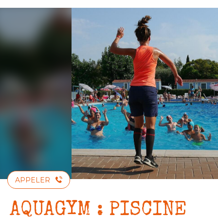
Aller
au
contenu
principal
APPELER
AQUAGYM : PISCINE