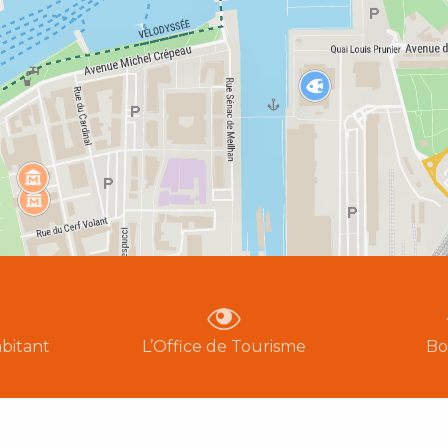
bitant
L’Office de Tourisme
Bo