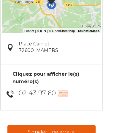
Place Carnot
72600
MAMERS
Cliquez pour afficher le(s)
numéro(s)
02 43 97 60
▒▒
Signaler une erreur