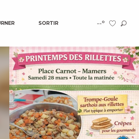
--°
URNER
SORTIR
Reche
Voir les favor