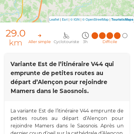
Leaflet
|
Esri
|
© IGN
|
© OpenStreetMap
|
TouristicMaps
29.0
km
Aller simple
Cyclotouriste
3h
Difficile
Variante Est de l’itinéraire V44 qui
emprunte de petites routes au
départ d’Alençon pour rejoindre
Mamers dans le Saosnois.
La variante Est de l’itinéraire V44 emprunte de
petites routes au départ d’Alençon pour
rejoindre Mamers dans le Saosnois. Après un
dernier coup d’oeil sur la cathédrale d’Alençon,