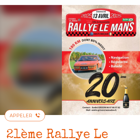
Aller
au
contenu
principal
APPELER
21ème Rallye Le