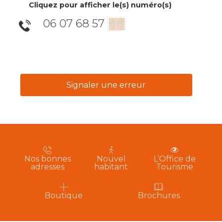
Cliquez pour afficher le(s) numéro(s)
06 07 68 57
▒▒
Signaler une erreur
Nos bonnes
Nouvel
L’Office de
adresses
habitant
Tourisme
Boutique
Brochures