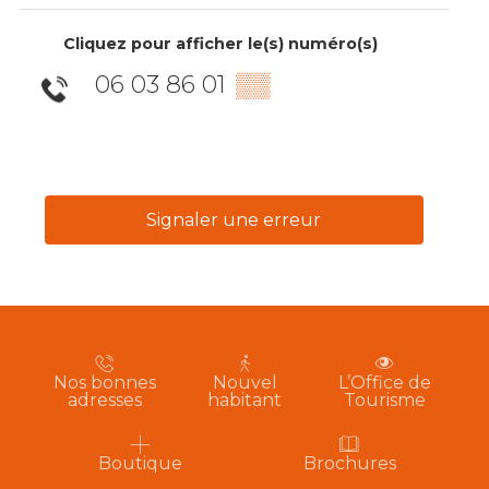
Cliquez pour afficher le(s) numéro(s)
06 03 86 01
▒▒
Signaler une erreur
Nos bonnes
Nouvel
L’Office de
adresses
habitant
Tourisme
Boutique
Brochures