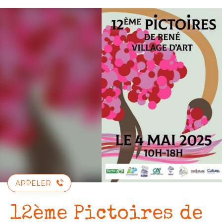
Aller
au
contenu
principal
APPELER
12ème Pictoires de