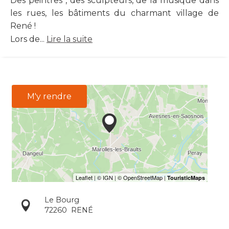
Des peintres , des sculpteurs, de la musique dans
les rues, les bâtiments du charmant village de
René !
Lors de...
Lire la suite
M'y rendre
Le Bourg
72260
RENÉ