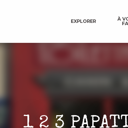
Aller
au
contenu
À VO
EXPLORER
FA
principal
1 2 3 PAPAT