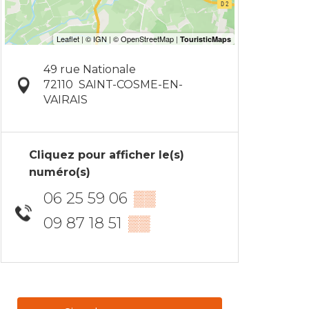
49 rue Nationale
72110
SAINT-COSME-EN-
VAIRAIS
Cliquez pour afficher le(s)
numéro(s)
06 25 59 06
▒▒
09 87 18 51
▒▒