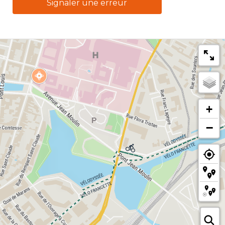
Signaler une erreur
+
−