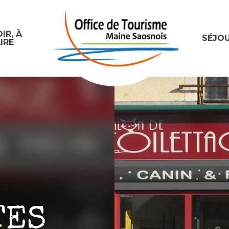
IR, À
SÉJO
IRE
TES