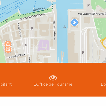
bitant
L’Office de Tourisme
Bo