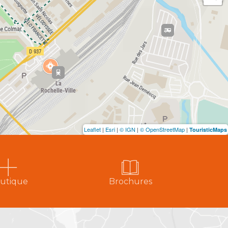
Leaflet
|
Esri
|
© IGN
|
© OpenStreetMap
|
TouristicMaps
utique
Brochures