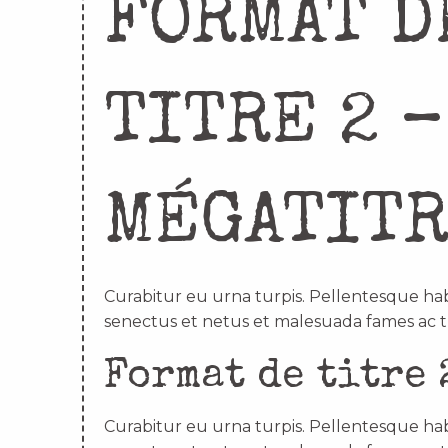
FORMAT D
TITRE 2 –
MÉGATIT
Curabitur eu urna turpis. Pellentesque hab
senectus et netus et malesuada fames ac t
Format de titre 
Curabitur eu urna turpis. Pellentesque hab