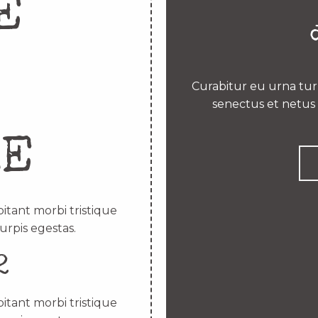
E
Curabitur eu urna turp
senectus et netus 
RE
itant morbi tristique
urpis egestas.
2
itant morbi tristique