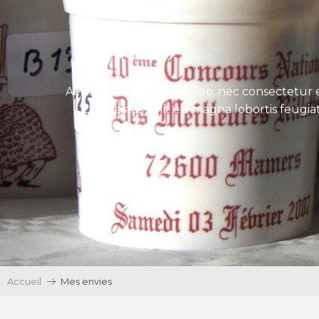
Aenean tincidunt eros leo, nec consectetur e
Ut egestas velit eu magna lobortis feugiat
Accueil
Mes envies