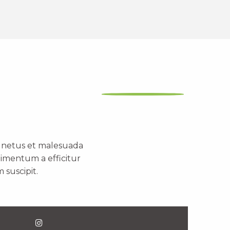
t netus et malesuada
dimentum a efficitur
 suscipit.