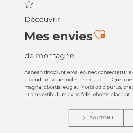
Découvrir
Mes envies
Ajout
de montagne
Aenean tincidunt eros leo, nec consectetur ex
bibendum, vitae molestie mi laoreet. Quisque q
magna lobortis feugiat. Morbi odio purus, preti
Etiam vestibulum ex ac felis lobortis placerat.
BOUTON 1