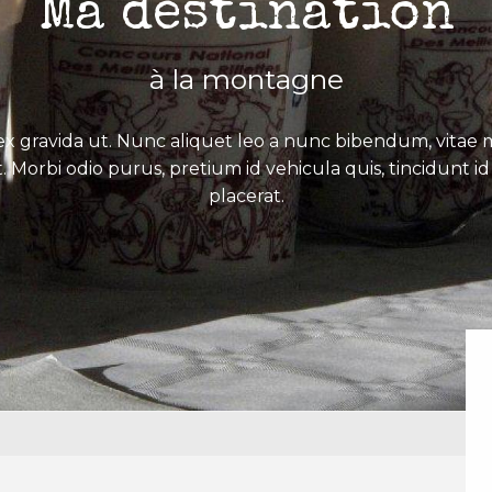
Ma destination
à la montagne
x gravida ut. Nunc aliquet leo a nunc bibendum, vitae mo
. Morbi odio purus, pretium id vehicula quis, tincidunt id 
placerat.