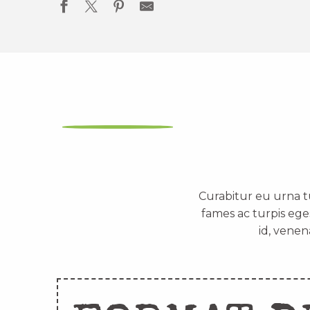
Curabitur eu urna t
fames ac turpis ege
id, venen