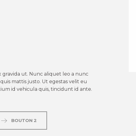
er aux favoris
 gravida ut. Nunc aliquet leo a nunc
uis mattis justo. Ut egestas velit eu
um id vehicula quis, tincidunt id ante.
BOUTON 2