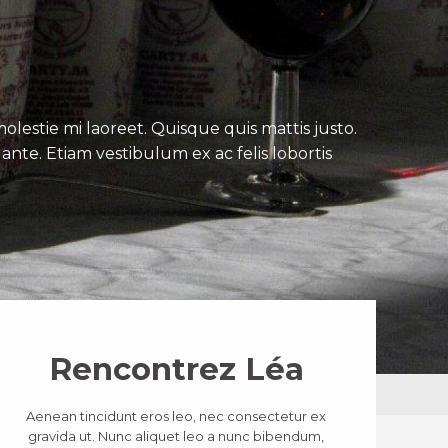
lestie mi laoreet. Quisque quis mattis justo.
ante. Etiam vestibulum ex ac felis lobortis
Rencontrez Léa
Aenean tincidunt eros leo, nec consectetur ex
gravida ut. Nunc aliquet leo a nunc bibendum,