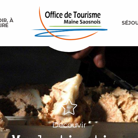
IR, À
SÉJO
IRE
Découvir