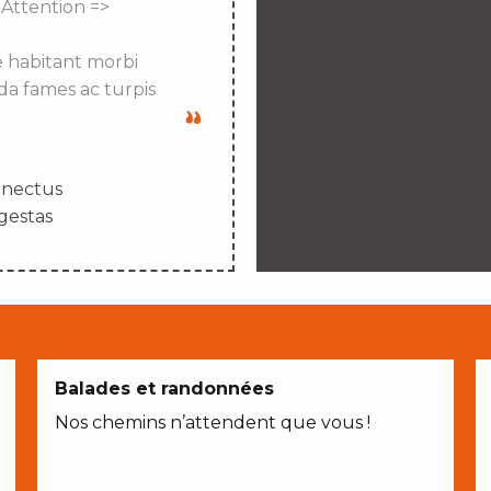
 Attention =>
e habitant morbi
da fames ac turpis
enectus
gestas
Balades et randonnées
Nos chemins n’attendent que vous !