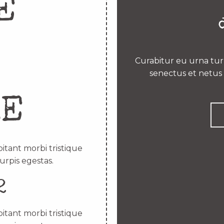
E
Curabitur eu urna turp
senectus et netus 
RE
itant morbi tristique
urpis egestas.
2
itant morbi tristique