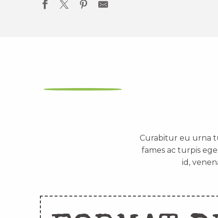
Curabitur eu urna t
fames ac turpis ege
id, venen