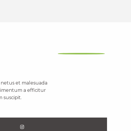
t netus et malesuada
dimentum a efficitur
 suscipit.