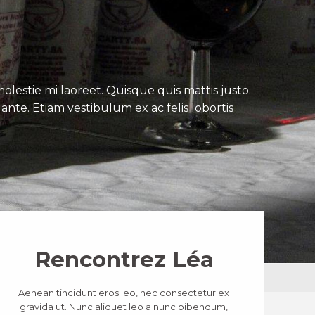
lestie mi laoreet. Quisque quis mattis justo.
ante. Etiam vestibulum ex ac felis lobortis
Rencontrez Léa
Aenean tincidunt eros leo, nec consectetur ex
gravida ut. Nunc aliquet leo a nunc bibendum,