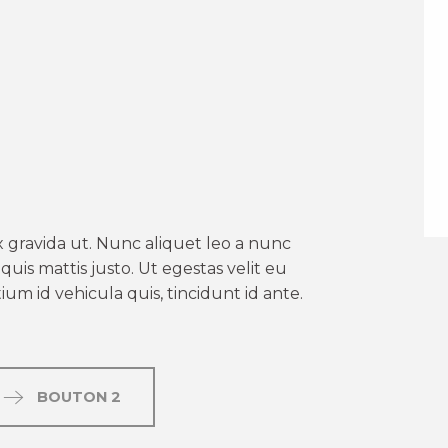
er aux favoris
 gravida ut. Nunc aliquet leo a nunc
uis mattis justo. Ut egestas velit eu
um id vehicula quis, tincidunt id ante.
BOUTON 2