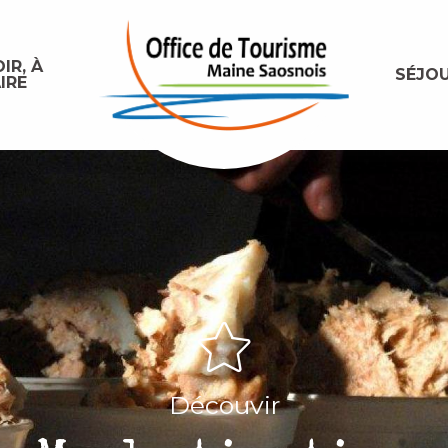
IR, À
SÉJO
IRE
Découvir