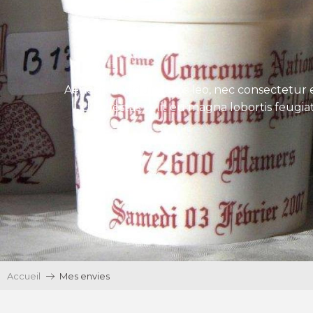
Aenean tincidunt eros leo, nec consectetur e
Ut egestas velit eu magna lobortis feugiat
Accueil
Mes envies