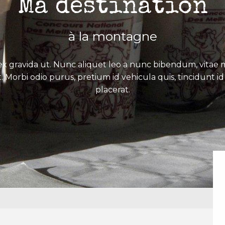
Ma destination
à la montagne
x gravida ut. Nunc aliquet leo a nunc bibendum, vitae mo
. Morbi odio purus, pretium id vehicula quis, tincidunt id 
placerat.