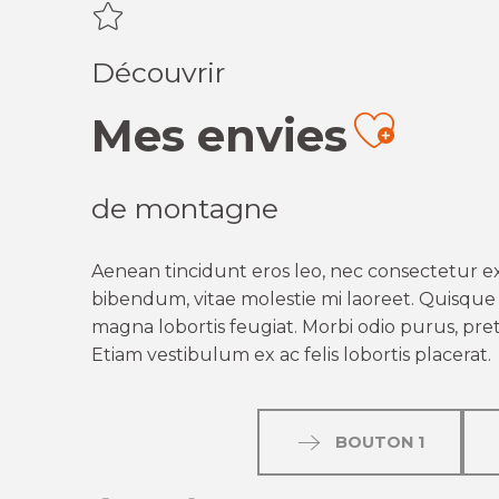
Découvrir
Mes envies
Ajout
de montagne
Aenean tincidunt eros leo, nec consectetur ex
bibendum, vitae molestie mi laoreet. Quisque q
magna lobortis feugiat. Morbi odio purus, preti
Etiam vestibulum ex ac felis lobortis placerat.
BOUTON 1