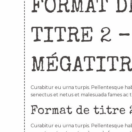
FORMAT D
TITRE 2 –
MÉGATIT
Curabitur eu urna turpis. Pellentesque hab
senectus et netus et malesuada fames ac t
Format de titre 
Curabitur eu urna turpis. Pellentesque hab