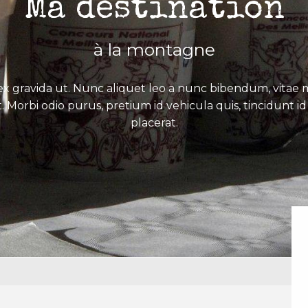
Ma destination
à la montagne
x gravida ut. Nunc aliquet leo a nunc bibendum, vitae mo
. Morbi odio purus, pretium id vehicula quis, tincidunt id 
placerat.