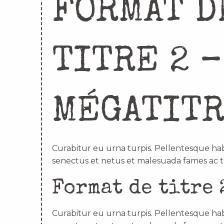
FORMAT D
TITRE 2 –
MÉGATIT
Curabitur eu urna turpis. Pellentesque hab
senectus et netus et malesuada fames ac t
Format de titre 
Curabitur eu urna turpis. Pellentesque hab