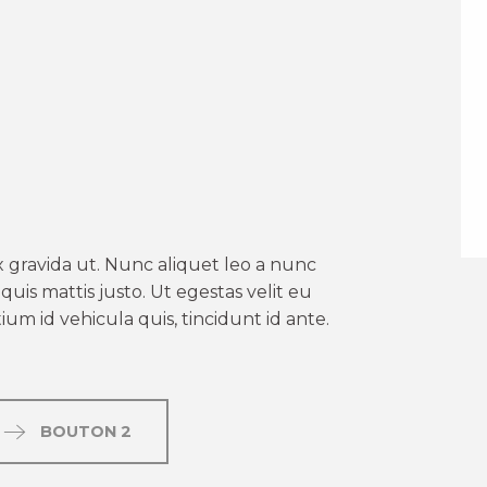
er aux favoris
 gravida ut. Nunc aliquet leo a nunc
uis mattis justo. Ut egestas velit eu
um id vehicula quis, tincidunt id ante.
BOUTON 2