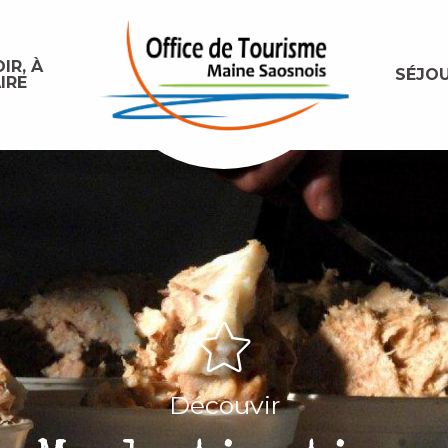
IR, À
SÉJO
IRE
Découvir