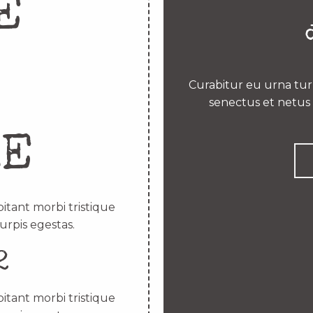
E
Curabitur eu urna turp
senectus et netus 
RE
itant morbi tristique
urpis egestas.
2
itant morbi tristique