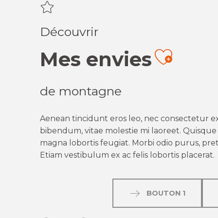
Découvrir
Mes envies
Ajout
de montagne
Aenean tincidunt eros leo, nec consectetur ex
bibendum, vitae molestie mi laoreet. Quisque q
magna lobortis feugiat. Morbi odio purus, preti
Etiam vestibulum ex ac felis lobortis placerat.
BOUTON 1