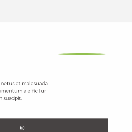
t netus et malesuada
dimentum a efficitur
 suscipit.