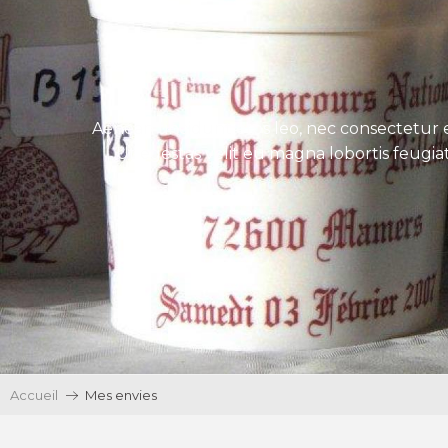
Aenean tincidunt eros leo, nec consectetur e
Ut egestas velit eu magna lobortis feugiat
Accueil
Mes envies