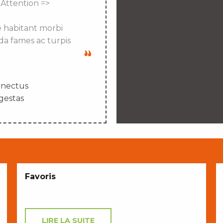
 Attention =>
e habitant morbi
da fames ac turpis
enectus
gestas
Favoris
LIRE LA SUITE