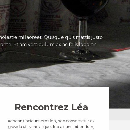
lestie mi laoreet. Quisque quis mattis justo.
ante. Etiam vestibulum ex ac felis lobortis
Rencontrez Léa
Aenean tincidunt eros leo, nec consectetur ex
gravida ut. Nunc aliquet leo a nunc bibendum,