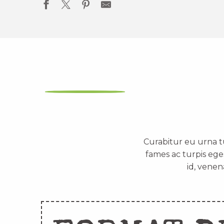
Curabitur eu urna t
fames ac turpis ege
id, venen