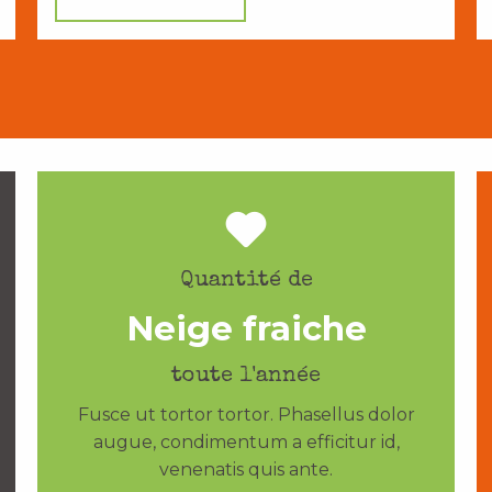
Quantité de
Neige fraiche
toute l'année
Fusce ut tortor tortor. Phasellus dolor
augue, condimentum a efficitur id,
venenatis quis ante.