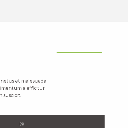
t netus et malesuada
dimentum a efficitur
 suscipit.