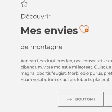
Découvrir
Mes envies
Ajout
de montagne
Aenean tincidunt eros leo, nec consectetur ex
bibendum, vitae molestie mi laoreet. Quisque q
magna lobortis feugiat. Morbi odio purus, preti
Etiam vestibulum ex ac felis lobortis placerat.
BOUTON 1