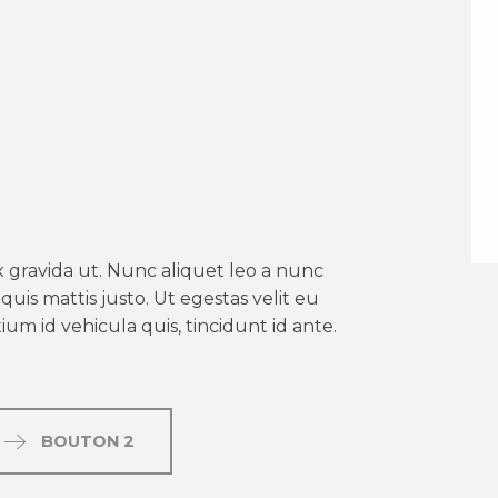
er aux favoris
 gravida ut. Nunc aliquet leo a nunc
uis mattis justo. Ut egestas velit eu
um id vehicula quis, tincidunt id ante.
BOUTON 2