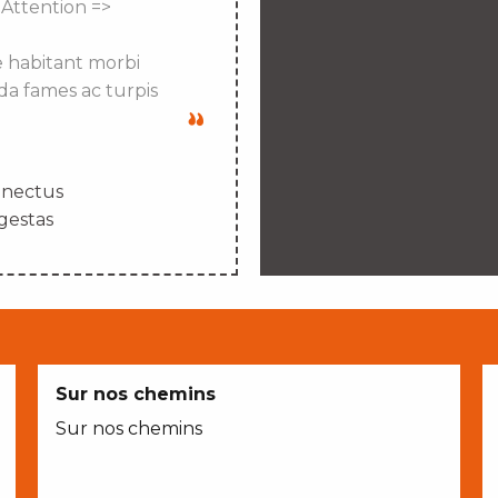
 Attention =>
e habitant morbi
da fames ac turpis
enectus
gestas
Sur nos chemins
Sur nos chemins