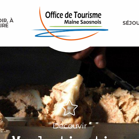
IR, À
SÉJO
IRE
Découvir