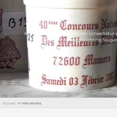
Aenean tincidunt eros leo, nec consectetur e
Ut egestas velit eu magna lobortis feugiat
Accueil
Mes envies