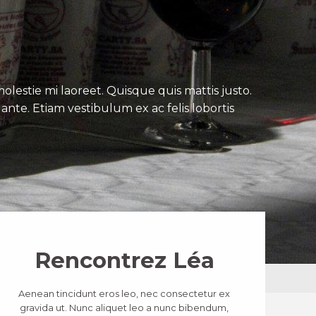
lestie mi laoreet. Quisque quis mattis justo.
ante. Etiam vestibulum ex ac felis lobortis
Rencontrez Léa
Aenean tincidunt eros leo, nec consectetur ex
gravida ut. Nunc aliquet leo a nunc bibendum,