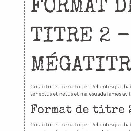
FORMAT D
TITRE 2 –
MÉGATIT
Curabitur eu urna turpis. Pellentesque hab
senectus et netus et malesuada fames ac t
Format de titre 
Curabitur eu urna turpis. Pellentesque hab