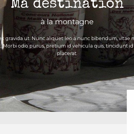
Ma destination
à la montagne
x gravida ut. Nunc aliquet leo a nunc bibendum, vitae mo
. Morbi odio purus, pretium id vehicula quis, tincidunt id 
placerat.