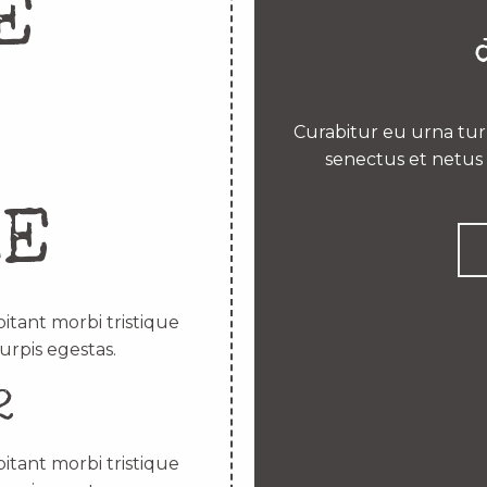
E
Curabitur eu urna turp
senectus et netus 
RE
itant morbi tristique
urpis egestas.
2
itant morbi tristique