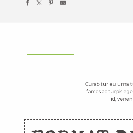
Curabitur eu urna t
fames ac turpis ege
id, venen