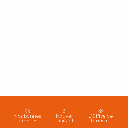
Nos bonnes
Nouvel
L’Office de
adresses
habitant
Tourisme