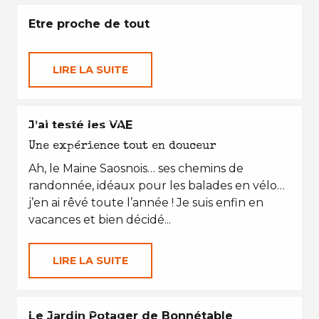
Etre proche de tout
LIRE LA SUITE
EN TOUTES SAISONS
J’ai testé les VAE
Une expérience tout en douceur
Ah, le Maine Saosnois… ses chemins de
randonnée, idéaux pour les balades en vélo…
j’en ai rêvé toute l’année ! Je suis enfin en
vacances et bien décidé...
LIRE LA SUITE
EN TOUTES SAISONS
Le Jardin Potager de Bonnétable