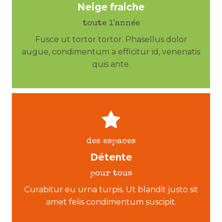
Neige fraiche
toute l'année
Fusce ut tortor tortor. Phasellus dolor
augue, condimentum a efficitur id, venenatis
quis ante.
des espaces
Détente
pour tous
Curabitur eu urna turpis. Ut blandit justo sit
amet felis condimentum suscipit.