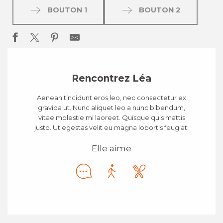
BOUTON 1
BOUTON 2
Rencontrez Léa
Aenean tincidunt eros leo, nec consectetur ex
gravida ut. Nunc aliquet leo a nunc bibendum,
vitae molestie mi laoreet. Quisque quis mattis
justo. Ut egestas velit eu magna lobortis feugiat.
Elle aime