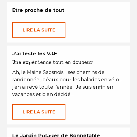
Etre proche de tout
LIRE LA SUITE
EN TOUTES SAISONS
J’ai testé les VAE
Une expérience tout en douceur
Ah, le Maine Saosnois… ses chemins de
randonnée, idéaux pour les balades en vélo…
j’en ai rêvé toute l’année ! Je suis enfin en
vacances et bien décidé...
LIRE LA SUITE
EN TOUTES SAISONS
Le Jardin Potager de Bonnétable