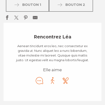
BOUTON 1
BOUTON 2
Rencontrez Léa
Aenean tincidunt eros leo, nec consectetur ex
gravida ut. Nunc aliquet leo a nunc bibendum,
vitae molestie mi laoreet. Quisque quis mattis
justo. Ut egestas velit eu magna lobortis feugiat.
Elle aime