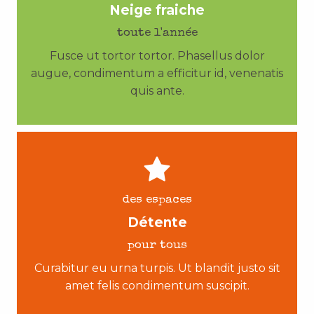
Neige fraiche
toute l'année
Fusce ut tortor tortor. Phasellus dolor
augue, condimentum a efficitur id, venenatis
quis ante.
des espaces
Détente
pour tous
Curabitur eu urna turpis. Ut blandit justo sit
amet felis condimentum suscipit.