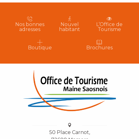
Nos bonnes
Nouvel
L’Office de
adresses
habitant
Tourisme
Boutique
Brochures
50 Place Carnot,