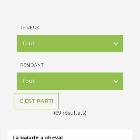
JE VEUX
PENDANT
(69 résultats)
EN TOUTES SAISONS
La balade à cheval