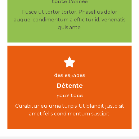
toute l'année
Fusce ut tortor tortor. Phasellus dolor
augue, condimentum a efficitur id, venenatis
quis ante.
des espaces
Détente
pour tous
Curabitur eu urna turpis. Ut blandit justo sit
amet felis condimentum suscipit.