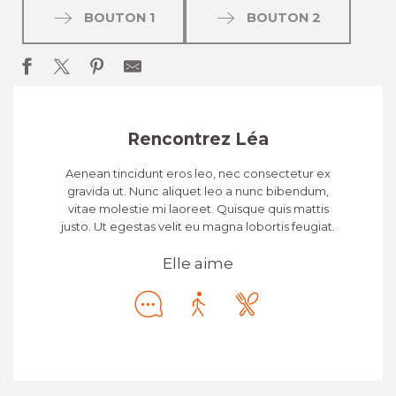
BOUTON 1
BOUTON 2
Rencontrez Léa
Aenean tincidunt eros leo, nec consectetur ex
gravida ut. Nunc aliquet leo a nunc bibendum,
vitae molestie mi laoreet. Quisque quis mattis
justo. Ut egestas velit eu magna lobortis feugiat.
Elle aime