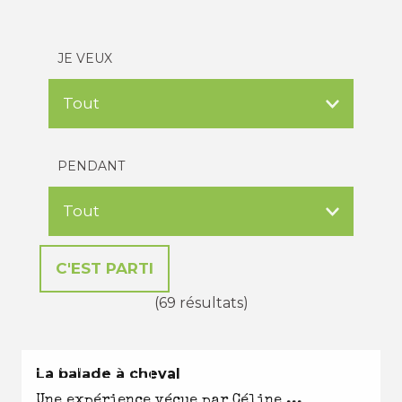
JE VEUX
PENDANT
(69 résultats)
EN TOUTES SAISONS
La balade à cheval
Une expérience vécue par Céline ...