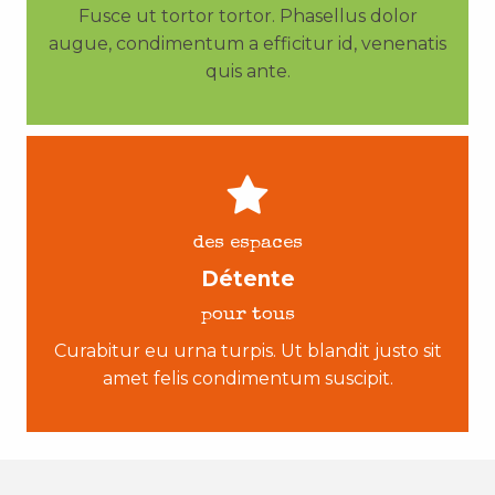
Fusce ut tortor tortor. Phasellus dolor
augue, condimentum a efficitur id, venenatis
quis ante.
des espaces
Détente
pour tous
Curabitur eu urna turpis. Ut blandit justo sit
amet felis condimentum suscipit.