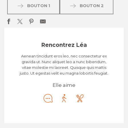
BOUTON 1
BOUTON 2
Rencontrez Léa
Aenean tincidunt eros leo, nec consectetur ex
gravida ut. Nunc aliquet leo a nunc bibendum,
vitae molestie mi laoreet. Quisque quis mattis
justo. Ut egestas velit eu magna lobortis feugiat.
Elle aime