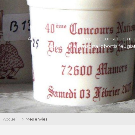
Aenean tincidunt eros leo, nec consectetur e
Ut egestas velit eu magna lobortis feugiat
Accueil
Mes envies