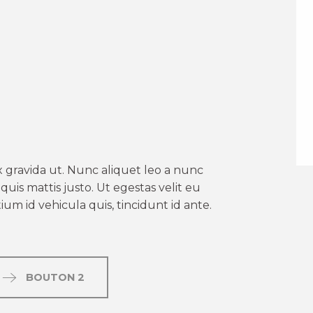
er aux favoris
 gravida ut. Nunc aliquet leo a nunc
uis mattis justo. Ut egestas velit eu
um id vehicula quis, tincidunt id ante.
BOUTON 2