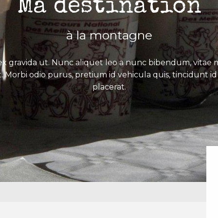
Ma destination
à la montagne
x gravida ut. Nunc aliquet leo a nunc bibendum, vitae mo
. Morbi odio purus, pretium id vehicula quis, tincidunt id 
placerat.