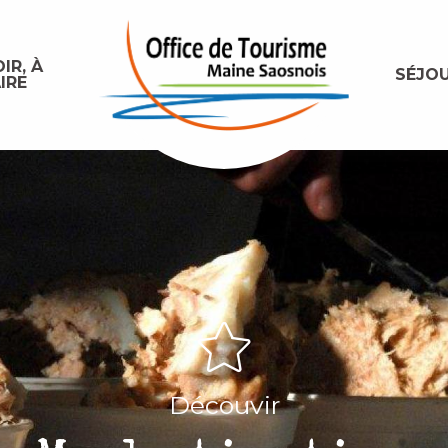
IR, À
SÉJO
IRE
Découvir