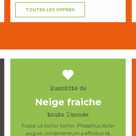
TOUTES LES OFFRES
Quantité de
Neige fraiche
toute l'année
Fusce ut tortor tortor. Phasellus dolor
augue, condimentum a efficitur id,