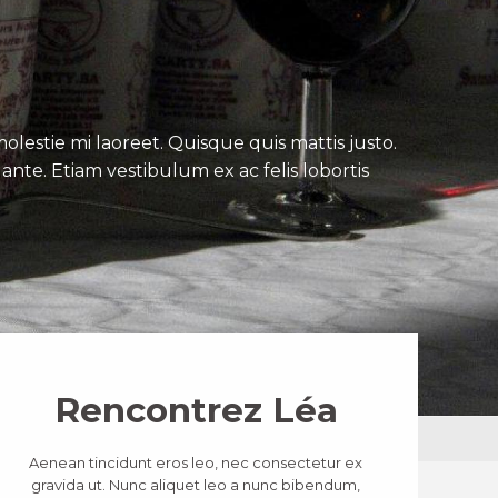
lestie mi laoreet. Quisque quis mattis justo.
ante. Etiam vestibulum ex ac felis lobortis
Rencontrez Léa
Aenean tincidunt eros leo, nec consectetur ex
gravida ut. Nunc aliquet leo a nunc bibendum,