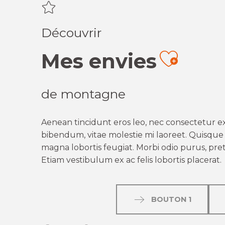
Découvrir
Mes envies
Ajout
de montagne
Aenean tincidunt eros leo, nec consectetur ex
bibendum, vitae molestie mi laoreet. Quisque q
magna lobortis feugiat. Morbi odio purus, preti
Etiam vestibulum ex ac felis lobortis placerat.
BOUTON 1