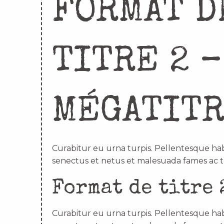
FORMAT D
TITRE 2 –
MÉGATIT
Curabitur eu urna turpis. Pellentesque hab
senectus et netus et malesuada fames ac t
Format de titre 
Curabitur eu urna turpis. Pellentesque hab