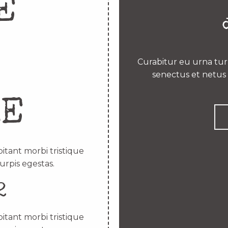
E
Curabitur eu urna turp
senectus et netus 
RE
itant morbi tristique
urpis egestas.
2
itant morbi tristique