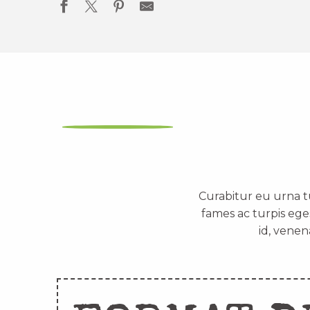
Curabitur eu urna t
fames ac turpis ege
id, venen