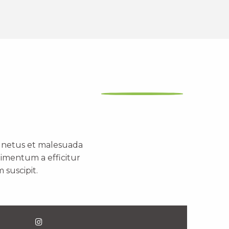
t netus et malesuada
dimentum a efficitur
 suscipit.