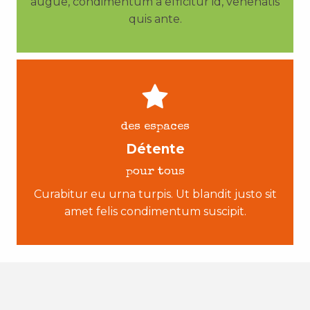
augue, condimentum a efficitur id, venenatis
quis ante.
des espaces
Détente
pour tous
Curabitur eu urna turpis. Ut blandit justo sit
amet felis condimentum suscipit.