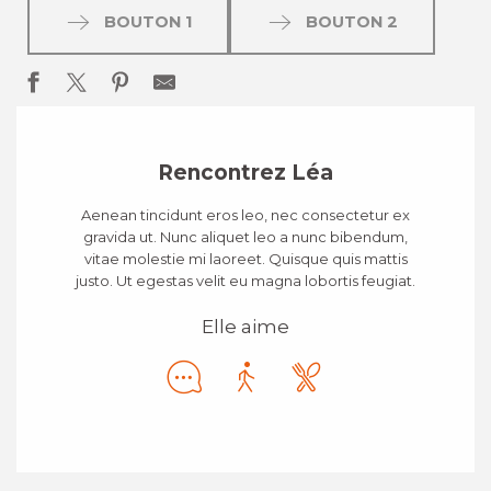
BOUTON 1
BOUTON 2
Rencontrez Léa
Aenean tincidunt eros leo, nec consectetur ex
gravida ut. Nunc aliquet leo a nunc bibendum,
vitae molestie mi laoreet. Quisque quis mattis
justo. Ut egestas velit eu magna lobortis feugiat.
Elle aime