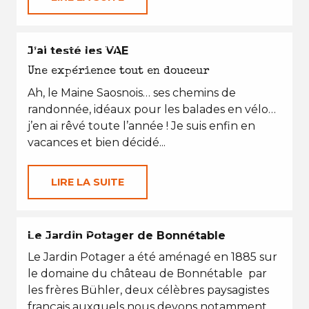
EN TOUTES SAISONS
J’ai testé les VAE
Une expérience tout en douceur
Ah, le Maine Saosnois… ses chemins de
randonnée, idéaux pour les balades en vélo…
j’en ai rêvé toute l’année ! Je suis enfin en
vacances et bien décidé...
LIRE LA SUITE
EN TOUTES SAISONS
Le Jardin Potager de Bonnétable
Le Jardin Potager a été aménagé en 1885 sur
le domaine du château de Bonnétable par
les frères Bühler, deux célèbres paysagistes
français auxquels nous devons notamment