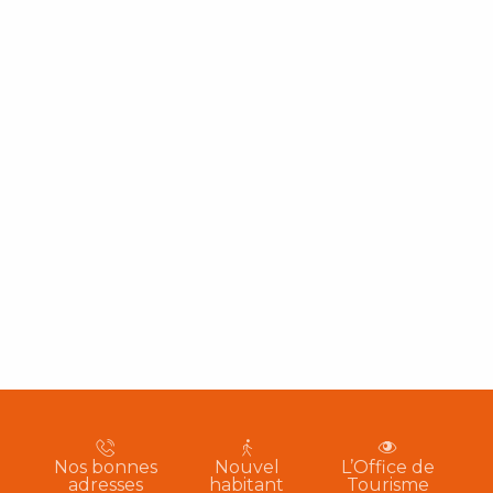
Nos bonnes
Nouvel
L’Office de
adresses
habitant
Tourisme