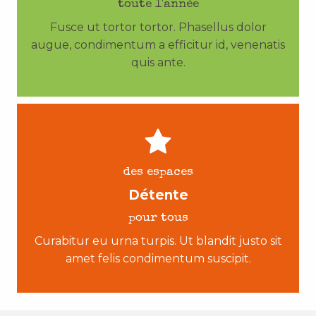
toute l'année
Fusce ut tortor tortor. Phasellus dolor
augue, condimentum a efficitur id, venenatis
quis ante.
des espaces
Détente
pour tous
Curabitur eu urna turpis. Ut blandit justo sit
amet felis condimentum suscipit.