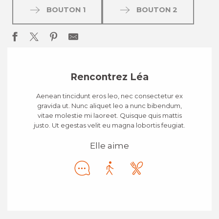
BOUTON 1
BOUTON 2
Rencontrez Léa
Aenean tincidunt eros leo, nec consectetur ex
gravida ut. Nunc aliquet leo a nunc bibendum,
vitae molestie mi laoreet. Quisque quis mattis
justo. Ut egestas velit eu magna lobortis feugiat.
Elle aime