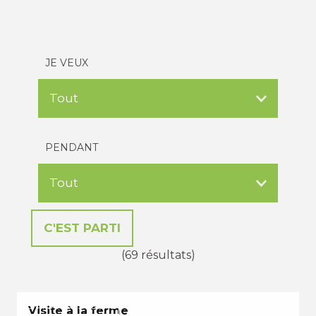
JE VEUX
PENDANT
(69 résultats)
EN TOUTES SAISONS
Visite à la ferme