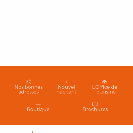
Nos bonnes
Nouvel
L’Office de
adresses
habitant
Tourisme
Boutique
Brochures