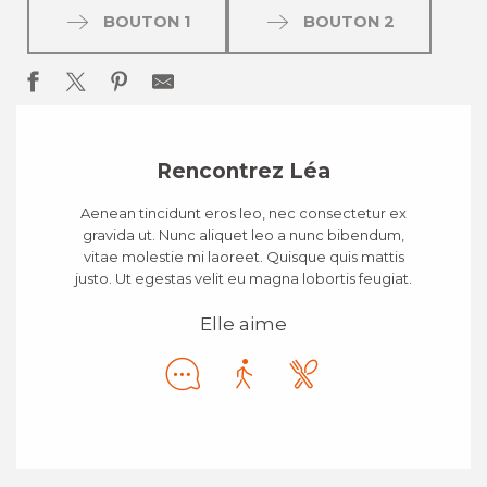
BOUTON 1
BOUTON 2
Rencontrez Léa
Aenean tincidunt eros leo, nec consectetur ex
gravida ut. Nunc aliquet leo a nunc bibendum,
vitae molestie mi laoreet. Quisque quis mattis
justo. Ut egestas velit eu magna lobortis feugiat.
Elle aime