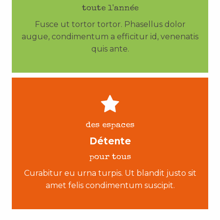
toute l'année
Fusce ut tortor tortor. Phasellus dolor
augue, condimentum a efficitur id, venenatis
quis ante.
des espaces
Détente
pour tous
Curabitur eu urna turpis. Ut blandit justo sit
amet felis condimentum suscipit.