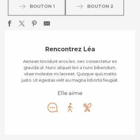
BOUTON 1
BOUTON 2
Rencontrez Léa
Aenean tincidunt eros leo, nec consectetur ex
gravida ut. Nunc aliquet leo a nunc bibendum,
vitae molestie mi laoreet. Quisque quis mattis
justo. Ut egestas velit eu magna lobortis feugiat.
Elle aime