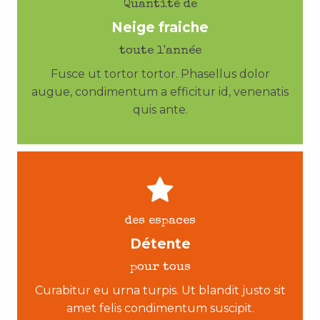
Quantité de
Neige fraiche
toute l'année
Fusce ut tortor tortor. Phasellus dolor
augue, condimentum a efficitur id, venenatis
quis ante.
des espaces
Détente
pour tous
Curabitur eu urna turpis. Ut blandit justo sit
amet felis condimentum suscipit.