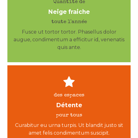
Quantité de
Neige fraiche
toute l'année
Fusce ut tortor tortor. Phasellus dolor
augue, condimentum a efficitur id, venenatis
quis ante.
des espaces
Détente
pour tous
Curabitur eu urna turpis. Ut blandit justo sit
amet felis condimentum suscipit.