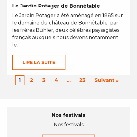
EN TOUTES SAISONS
Le Jardin Potager de Bonnétable
Le Jardin Potager a été aménagé en 1885 sur
le domaine du château de Bonnétable par
les frères Bühler, deux célèbres paysagistes
français auxquels nous devons notamment
le...
LIRE LA SUITE
1
2
3
4
…
23
Suivant »
Nos festivals
Nos festivals