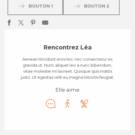
BOUTON 1
BOUTON 2
Rencontrez Léa
Aenean tincidunt eros leo, nec consectetur ex
gravida ut. Nunc aliquet leo a nunc bibendum,
vitae molestie mi laoreet. Quisque quis mattis
justo. Ut egestas velit eu magna lobortis feugiat.
Elle aime