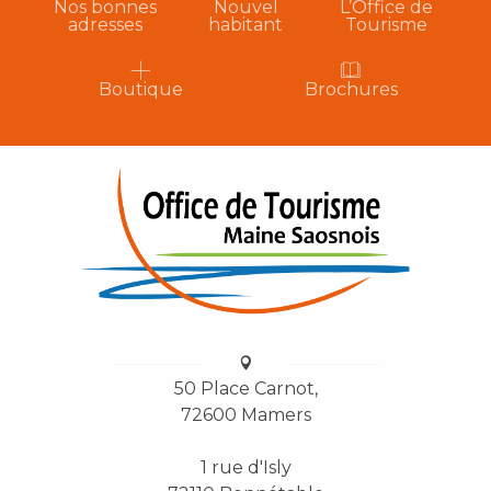
Nos bonnes
Nouvel
L’Office de
adresses
habitant
Tourisme
Boutique
Brochures
50 Place Carnot,
72600 Mamers
1 rue d'Isly