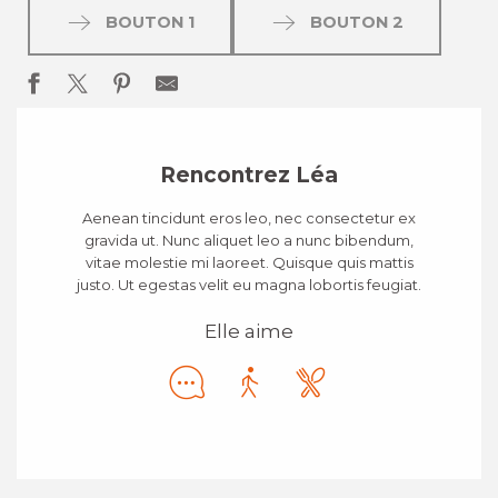
BOUTON 1
BOUTON 2
Rencontrez Léa
Aenean tincidunt eros leo, nec consectetur ex
gravida ut. Nunc aliquet leo a nunc bibendum,
vitae molestie mi laoreet. Quisque quis mattis
justo. Ut egestas velit eu magna lobortis feugiat.
Elle aime