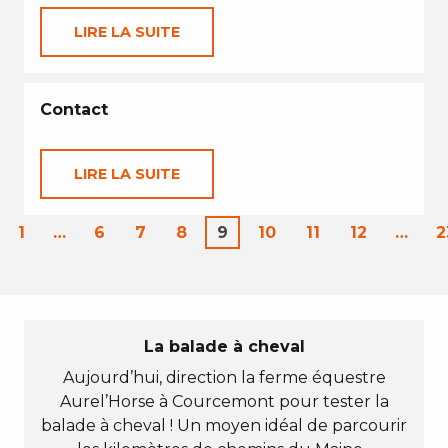
LIRE LA SUITE
Contact
LIRE LA SUITE
1
…
6
7
8
9
10
11
12
…
2
La balade à cheval
Aujourd’hui, direction la ferme équestre
Aurel’Horse à Courcemont pour tester la
balade à cheval ! Un moyen idéal de parcourir