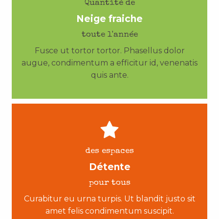
Quantité de
Neige fraiche
toute l'année
Fusce ut tortor tortor. Phasellus dolor
augue, condimentum a efficitur id, venenatis
quis ante.
des espaces
Détente
pour tous
Curabitur eu urna turpis. Ut blandit justo sit
amet felis condimentum suscipit.