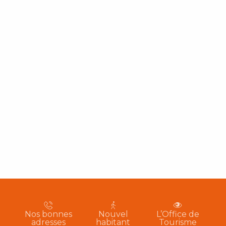
Nos bonnes
Nouvel
L’Office de
adresses
habitant
Tourisme