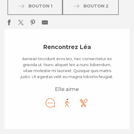
BOUTON 1
BOUTON 2
Rencontrez Léa
Aenean tincidunt eros leo, nec consectetur ex
gravida ut. Nunc aliquet leo a nunc bibendum,
vitae molestie mi laoreet. Quisque quis mattis
justo. Ut egestas velit eu magna lobortis feugiat.
Elle aime