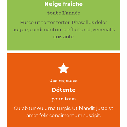
Neige fraiche
toute l'année
Fusce ut tortor tortor. Phasellus dolor
augue, condimentum a efficitur id, venenatis
quis ante.
des espaces
Détente
pour tous
Curabitur eu urna turpis. Ut blandit justo sit
amet felis condimentum suscipit.