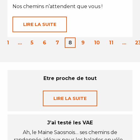
Nos chemins n’attendent que vous !
LIRE LA SUITE
1
…
5
6
7
8
9
10
11
…
2
Etre proche de tout
LIRE LA SUITE
J’ai testé les VAE
Ah, le Maine Saosnois… ses chemins de
randonnée, idéaux pour les balades en vélo…